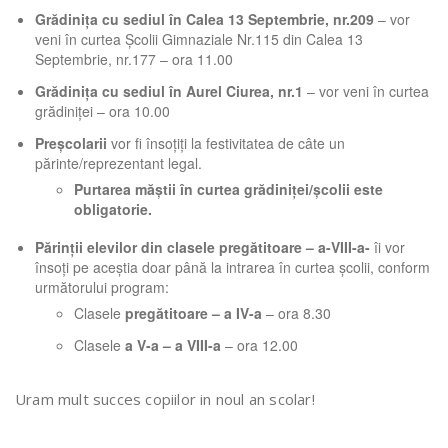
Grădinița cu sediul în Calea 13 Septembrie, nr.209
– vor
veni în curtea Școlii Gimnaziale Nr.115 din Calea 13
Septembrie, nr.177 – ora 11.00
Grădinița cu sediul în Aurel Ciurea, nr.1
– vor veni în curtea
grădiniței – ora 10.00
Preșcolarii
vor fi însoțiți la festivitatea de câte un
părinte/reprezentant legal.
Purtarea măștii în curtea grădiniței/școlii este
obligatorie.
Părinții elevilor din clasele pregătitoare – a-VIII-a-
îi vor
însoți pe aceștia doar până la intrarea în curtea școlii, conform
următorului program:
Clasele
pregătitoare – a IV-a
– ora 8.30
Clasele
a V-a – a VIII-a
– ora 12.00
Uram mult succes copiilor in noul an scolar!