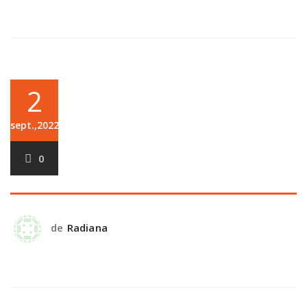
2
sept.,2022
0
de
Radiana