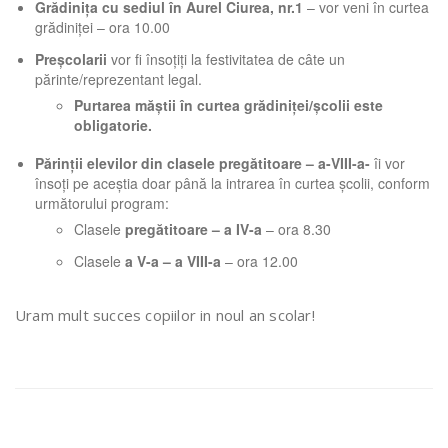
Grădinița cu sediul în Aurel Ciurea, nr.1
– vor veni în curtea
grădiniței – ora 10.00
Preșcolarii
vor fi însoțiți la festivitatea de câte un
părinte/reprezentant legal.
Purtarea măștii în curtea grădiniței/școlii este
obligatorie.
Părinții elevilor din clasele pregătitoare – a-VIII-a-
îi vor
însoți pe aceștia doar până la intrarea în curtea școlii, conform
următorului program:
Clasele
pregătitoare – a IV-a
– ora 8.30
Clasele
a V-a – a VIII-a
– ora 12.00
Uram mult succes copiilor in noul an scolar!